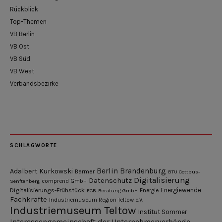
Rückblick
Top-Themen
VB Berlin
VB Ost
VB Süd
VB West
Verbandsbezirke
SCHLAGWORTE
Berlin
Brandenburg
Adalbert Kurkowski
Barmer
BTU Cottbus-
Digitalisierung
Datenschutz
Senftenberg
comprend GmbH
Digitalisierungs-Frühstück
Energiewende
ECB-Beratung GmbH
Energie
Fachkräfte
Industriemuseum Region Teltow e.V.
Industriemuseum Teltow
Institut Sommer