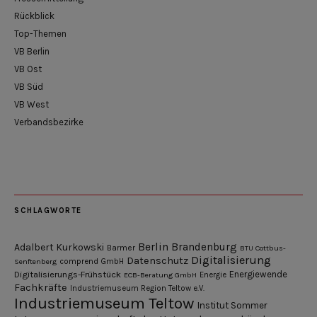
Rückblick
Top-Themen
VB Berlin
VB Ost
VB Süd
VB West
Verbandsbezirke
SCHLAGWORTE
Berlin
Brandenburg
Adalbert Kurkowski
Barmer
BTU Cottbus-
Digitalisierung
Datenschutz
Senftenberg
comprend GmbH
Digitalisierungs-Frühstück
Energiewende
ECB-Beratung GmbH
Energie
Fachkräfte
Industriemuseum Region Teltow e.V.
Industriemuseum Teltow
Institut Sommer