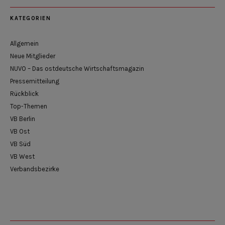
KATEGORIEN
Allgemein
Neue Mitglieder
NUVO – Das ostdeutsche Wirtschaftsmagazin
Pressemitteilung
Rückblick
Top-Themen
VB Berlin
VB Ost
VB Süd
VB West
Verbandsbezirke