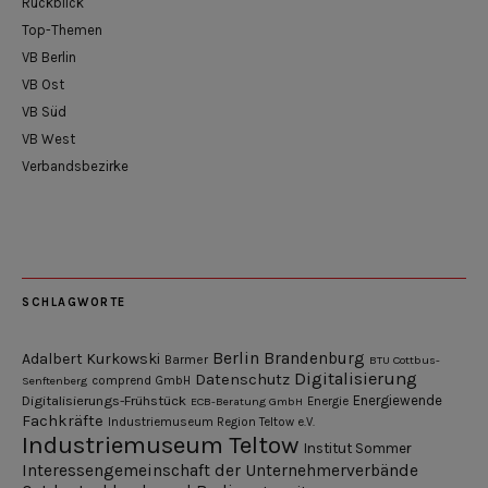
Rückblick
Top-Themen
VB Berlin
VB Ost
VB Süd
VB West
Verbandsbezirke
SCHLAGWORTE
Berlin
Brandenburg
Adalbert Kurkowski
Barmer
BTU Cottbus-
Digitalisierung
Datenschutz
Senftenberg
comprend GmbH
Digitalisierungs-Frühstück
Energiewende
ECB-Beratung GmbH
Energie
Fachkräfte
Industriemuseum Region Teltow e.V.
Industriemuseum Teltow
Institut Sommer
Interessengemeinschaft der Unternehmerverbände