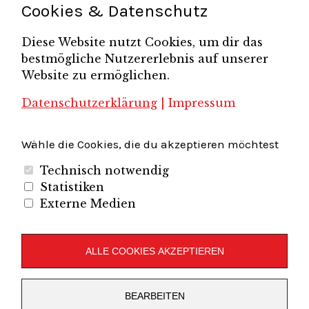
Cookies & Datenschutz
Unternehmerfrühstück
Unternehmerverband
Diese Website nutzt Cookies, um dir das
Brandenburg-Berlin e.V.
bestmögliche Nutzererlebnis auf unserer
Unternehmerverband Sachsen e.V.
Unternehmervereinigung Uckermark
Website zu ermöglichen.
Unternehmervereinigung Uckermark e.V.
VB
UV BB
UV Sachsen e.V.
Südbrandenburg
VB Westbrandenburg
Vereinigung
Datenschutzerklärung
|
Impressum
Wirtschaftshof Spandau e.V.
Volkswirtschaftlicher Dialog
Wirtschaftsinitiative
Wirtschaftsförderung Potsdam
Flughafenregion Brandenburg
Wähle die Cookies, die du akzeptieren möchtest
Technisch notwendig
Statistiken
Externe Medien
Unternehmerverband Brandenburg-Berlin e.V.
Folgen Sie uns auf
ALLE COOKIES AKZEPTIEREN
LinkedIn
Instagram
Slideshare
Youtube
RSS
BEARBEITEN
Feed