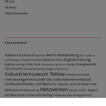
VB Süd
VB West
Verbandsbezirke
SCHLAGWORTE
Berlin
Brandenburg
Adalbert Kurkowski
Barmer
BTU Cottbus-
Digitalisierung
Datenschutz
Senftenberg
comprend GmbH
Digitalisierungs-Frühstück
Energiewende
ECB-Beratung GmbH
Energie
Fachkräfte
Industriemuseum Region Teltow e.V.
Industriemuseum Teltow
Institut Sommer
Interessengemeinschaft der Unternehmerverbände
Ostdeutschlands und Berlin
Lausitz
KI
LAUSITZFORUM 2038
Netzwerken
Mittelstand
Networking
Neues UVBB - Mitglied
Ostdeutscher Unternehmertag
Ostdeutsches Energieforum
Pressemitteilung
Potsdamer Gespräche
RGV Unternehmerabend
Teamsitzung
Schönefelder Gewerbeverein e.V.
Strukturwandel