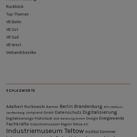
Rückblick
Top-Themen
VB Berlin
VB Ost
VB Süd
VB West
Verbandsbezirke
SCHLAGWORTE
Berlin
Brandenburg
Adalbert Kurkowski
Barmer
BTU Cottbus-
Digitalisierung
Datenschutz
Senftenberg
comprend GmbH
Digitalisierungs-Frühstück
Energiewende
ECB-Beratung GmbH
Energie
Fachkräfte
Industriemuseum Region Teltow e.V.
Industriemuseum Teltow
Institut Sommer