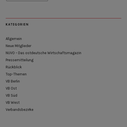
KATEGORIEN
Allgemein
Neue Mitglieder
NUVO – Das ostdeutsche Wirtschaftsmagazin
Pressemitteilung
Rückblick
Top-Themen
VB Berlin
VB Ost
VB Süd
VB West
Verbandsbezirke