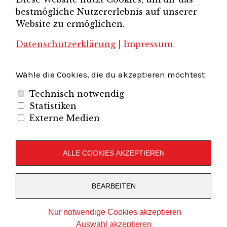
Brandenburg-Berlin e.V.
bestmögliche Nutzererlebnis auf unserer
Unternehmerverband Sachsen e.V.
Unternehmervereinigung Uckermark
Website zu ermöglichen.
Unternehmervereinigung Uckermark e.V.
VB
UV BB
UV Sachsen e.V.
Südbrandenburg
VB Westbrandenburg
Vereinigung
Datenschutzerklärung
|
Impressum
Wirtschaftshof Spandau e.V.
Volkswirtschaftlicher Dialog
Wirtschaftsinitiative
Wirtschaftsförderung Potsdam
Flughafenregion Brandenburg
Wähle die Cookies, die du akzeptieren möchtest
Technisch notwendig
Statistiken
Externe Medien
Unternehmerverband Brandenburg-Berlin e.V.
Folgen Sie uns auf
ALLE COOKIES AKZEPTIEREN
LinkedIn
Instagram
Slideshare
Youtube
RSS
BEARBEITEN
Feed
Copyright © 2019
UVBB
Nur notwendige Cookies akzeptieren
Stolz präsentiert von
WordPress
Theme: Zuki von
Elmastudio
Auswahl akzeptieren