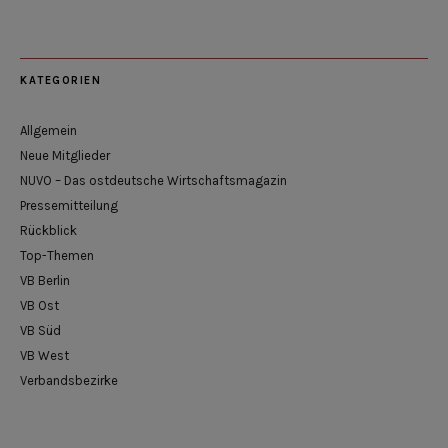
KATEGORIEN
Allgemein
Neue Mitglieder
NUVO – Das ostdeutsche Wirtschaftsmagazin
Pressemitteilung
Rückblick
Top-Themen
VB Berlin
VB Ost
VB Süd
VB West
Verbandsbezirke