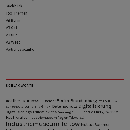
Rückblick
Top-Themen
VB Berlin
VB Ost
VB Süd
VB West
Verbandsbezirke
SCHLAGWORTE
Berlin
Brandenburg
Adalbert Kurkowski
Barmer
BTU Cottbus-
Digitalisierung
Datenschutz
Senftenberg
comprend GmbH
Digitalisierungs-Frühstück
Energiewende
ECB-Beratung GmbH
Energie
Fachkräfte
Industriemuseum Region Teltow e.V.
Industriemuseum Teltow
Institut Sommer