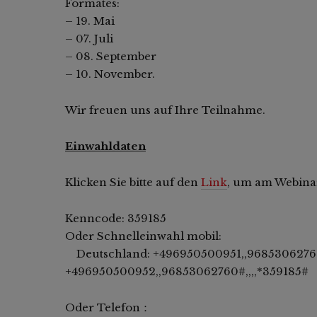
Formates:
– 19. Mai
– 07. Juli
– 08. September
– 10. November.
Wir freuen uns auf Ihre Teilnahme.
Einwahldaten
Klicken Sie bitte auf den
Link
, um am Webina
Kenncode: 359185
Oder Schnelleinwahl mobil:
Deutschland: +496950500951,,96853062760
+496950500952,,96853062760#,,,,*359185#
Oder Telefon：