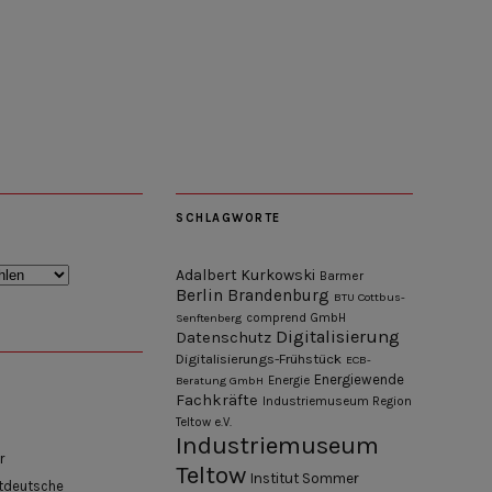
SCHLAGWORTE
Adalbert Kurkowski
Barmer
Berlin
Brandenburg
BTU Cottbus-
Senftenberg
comprend GmbH
Digitalisierung
Datenschutz
Digitalisierungs-Frühstück
ECB-
Energiewende
Beratung GmbH
Energie
Fachkräfte
Industriemuseum Region
Teltow e.V.
Industriemuseum
r
Teltow
Institut Sommer
tdeutsche