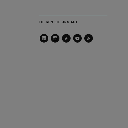
FOLGEN SIE UNS AUF
LinkedIn
Instagram
Slideshare
Youtube
RSS
Feed