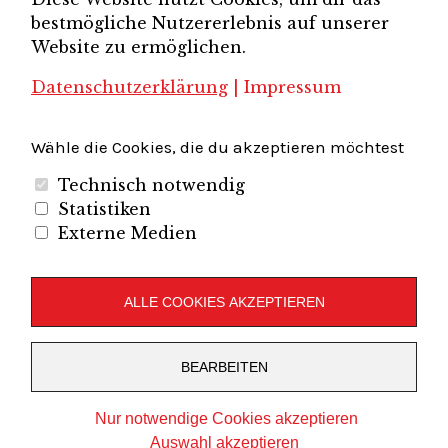
Brandenburg-Berlin e.V.
bestmögliche Nutzererlebnis auf unserer
Unternehmerverband Sachsen e.V.
Unternehmervereinigung Uckermark
Website zu ermöglichen.
Unternehmervereinigung Uckermark e.V.
VB
UV BB
UV Sachsen e.V.
Südbrandenburg
VB Westbrandenburg
Vereinigung
Datenschutzerklärung
|
Impressum
Wirtschaftshof Spandau e.V.
Volkswirtschaftlicher Dialog
Wirtschaftsinitiative
Wirtschaftsförderung Potsdam
Flughafenregion Brandenburg
Wähle die Cookies, die du akzeptieren möchtest
Technisch notwendig
Statistiken
Externe Medien
Unternehmerverband Brandenburg-Berlin e.V.
Folgen Sie uns auf
ALLE COOKIES AKZEPTIEREN
LinkedIn
Instagram
Slideshare
Youtube
RSS
BEARBEITEN
Feed
Copyright © 2019
UVBB
Stolz präsentiert von
WordPress
Nur notwendige Cookies akzeptieren
Theme: Zuki von
Elmastudio
Auswahl akzeptieren