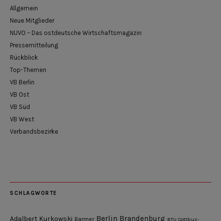
Allgemein
Neue Mitglieder
NUVO – Das ostdeutsche Wirtschaftsmagazin
Pressemitteilung
Rückblick
Top-Themen
VB Berlin
VB Ost
VB Süd
VB West
Verbandsbezirke
SCHLAGWORTE
Berlin
Brandenburg
Adalbert Kurkowski
Barmer
BTU Cottbus-