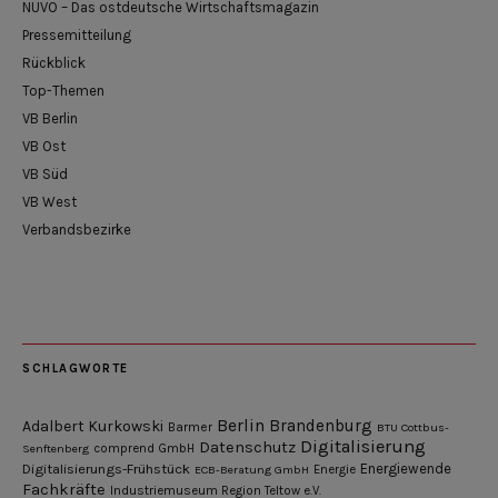
NUVO – Das ostdeutsche Wirtschaftsmagazin
Pressemitteilung
Rückblick
Top-Themen
VB Berlin
VB Ost
VB Süd
VB West
Verbandsbezirke
SCHLAGWORTE
Berlin
Brandenburg
Adalbert Kurkowski
Barmer
BTU Cottbus-
Digitalisierung
Datenschutz
Senftenberg
comprend GmbH
Digitalisierungs-Frühstück
Energiewende
ECB-Beratung GmbH
Energie
Fachkräfte
Industriemuseum Region Teltow e.V.