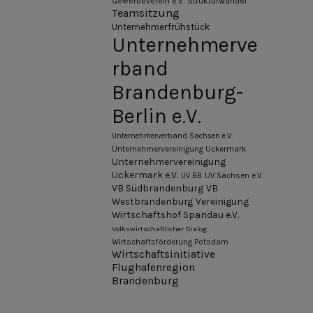
Gewerbeverein e.V.
Strukturwandel
Teamsitzung
Unternehmerfrühstück
Unternehmerve
rband
Brandenburg-
Berlin e.V.
Unternehmerverband Sachsen e.V.
Unternehmervereinigung Uckermark
Unternehmervereinigung
Uckermark e.V.
UV BB
UV Sachsen e.V.
VB Südbrandenburg
VB
Westbrandenburg
Vereinigung
Wirtschaftshof Spandau e.V.
Volkswirtschaftlicher Dialog
Wirtschaftsförderung Potsdam
Wirtschaftsinitiative
Flughafenregion
Brandenburg