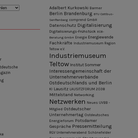
Adalbert Kurkowski
Barmer
Berlin
Brandenburg
BTU Cottbus-
Senftenberg
comprend GmbH
Digitalisierung
Datenschutz
Digitalisierungs-Frühstück
ECB-
Energiewende
Beratung GmbH
Energie
Fachkräfte
Industriemuseum Region
Teltow e.V.
Industriemuseum
r
Teltow
Institut Sommer
tdeutsche
Interessengemeinschaft der
agazin
Unternehmerverbände
ng
Ostdeutschlands und Berlin
Lausitz
KI
LAUSITZFORUM 2038
Mittelstand
Networking
Netzwerken
Neues UVBB -
Ostdeutscher
Mitglied
Unternehmertag
Ostdeutsches
Potsdamer
Energieforum
Pressemitteilung
Gespräche
Schönefelder
RGV Unternehmerabend
ke