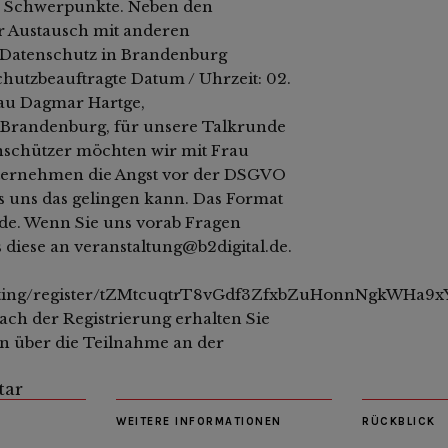
e Schwerpunkte. Neben den
er Austausch mit anderen
Datenschutz in Brandenburg
hutzbeauftragte Datum / Uhrzeit: 02.
rau Dagmar Hartge,
 Brandenburg, für unsere Talkrunde
enschützer möchten wir mit Frau
ernehmen die Angst vor der DSGVO
s uns das gelingen kann. Das Format
unde. Wenn Sie uns vorab Fragen
diese an veranstaltung@b2digital.de.
meeting/register/tZMtcuqtrT8vGdf3ZfxbZuHonnNgkWHa9x
ach der Registrierung erhalten Sie
en über die Teilnahme an der
tar
WEITERE INFORMATIONEN
RÜCKBLICK