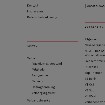
Rückblick
Kontakt
Impressum
Datenschutzerklärung
KATEGORIEN
Allgemein
Neue Mitgliede
SEITEN
NUVO – Das os
Wirtschaftsm
Verband
Pressemitteilu
Präsidium & Vorstand
Rückblick
Mitglieder
Top-Themen
Fachgremien
VB Berlin
Satzung
VB Ost
Beitragsordnung
VB Süd
Versorgungswerk
VB West
Verbandsbezirke
Verbandsbezir