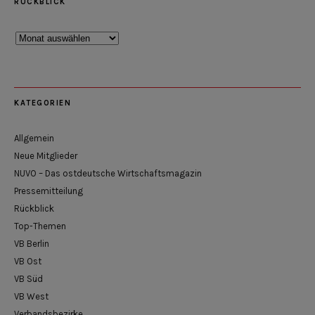
RÜCKBLICK
Rückblick
KATEGORIEN
Allgemein
Neue Mitglieder
NUVO – Das ostdeutsche Wirtschaftsmagazin
Pressemitteilung
Rückblick
Top-Themen
VB Berlin
VB Ost
VB Süd
VB West
Verbandsbezirke