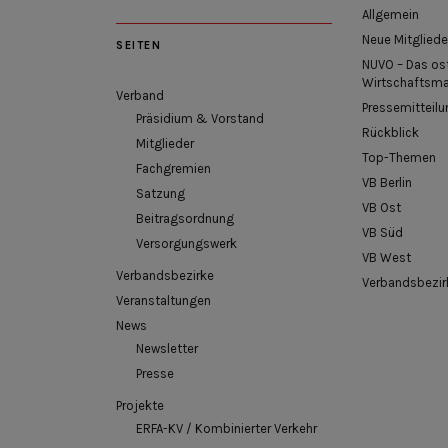
Allgemein
Neue Mitgliede
SEITEN
NUVO – Das os
Wirtschaftsm
Verband
Pressemitteilu
Präsidium & Vorstand
Rückblick
Mitglieder
Top-Themen
Fachgremien
VB Berlin
Satzung
VB Ost
Beitragsordnung
VB Süd
Versorgungswerk
VB West
Verbandsbezirke
Verbandsbezir
Veranstaltungen
News
Newsletter
Presse
Projekte
ERFA-KV / Kombinierter Verkehr