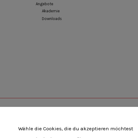
Angebote
Akademie
Downloads
Unternehmerverband Brandenburg-Berlin e.V
Wähle die Cookies, die du akzeptieren möchtest