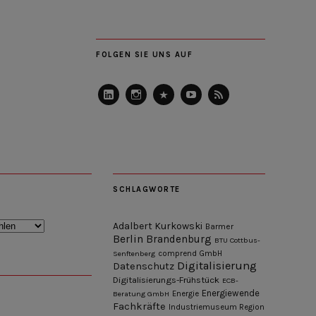
FOLGEN SIE UNS AUF
LinkedIn
Instagram
Slideshare
Youtube
RSS
Feed
SCHLAGWORTE
Adalbert Kurkowski
Barmer
Berlin
Brandenburg
BTU Cottbus-
Senftenberg
comprend GmbH
Digitalisierung
Datenschutz
Digitalisierungs-Frühstück
ECB-
Energiewende
Beratung GmbH
Energie
Fachkräfte
Industriemuseum Region