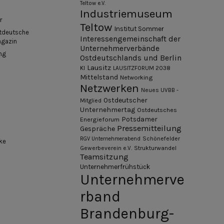
Teltow e.V.
Industriemuseum
r
Teltow
Institut Sommer
tdeutsche
Interessengemeinschaft der
agazin
Unternehmerverbände
ng
Ostdeutschlands und Berlin
Lausitz
KI
LAUSITZFORUM 2038
Mittelstand
Networking
Netzwerken
Neues UVBB -
Ostdeutscher
Mitglied
Unternehmertag
Ostdeutsches
Potsdamer
Energieforum
Pressemitteilung
Gespräche
Schönefelder
RGV Unternehmerabend
ke
Gewerbeverein e.V.
Strukturwandel
Teamsitzung
Unternehmerfrühstück
Unternehmerve
rband
Brandenburg-