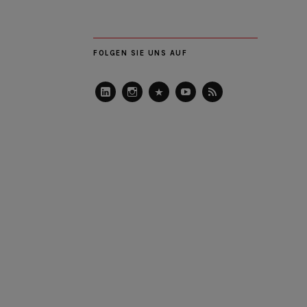
FOLGEN SIE UNS AUF
LinkedIn
Instagram
Slideshare
Youtube
RSS
Feed