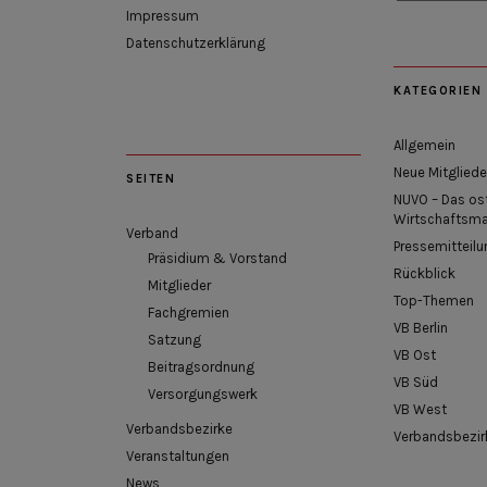
Impressum
Datenschutzerklärung
KATEGORIEN
Allgemein
Neue Mitgliede
SEITEN
NUVO – Das os
Wirtschaftsm
Verband
Pressemitteilu
Präsidium & Vorstand
Rückblick
Mitglieder
Top-Themen
Fachgremien
VB Berlin
Satzung
VB Ost
Beitragsordnung
VB Süd
Versorgungswerk
VB West
Verbandsbezirke
Verbandsbezir
Veranstaltungen
News