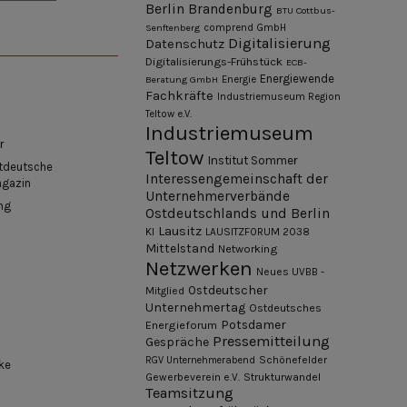
Berlin
Brandenburg
BTU Cottbus-
Senftenberg
comprend GmbH
Digitalisierung
Datenschutz
Digitalisierungs-Frühstück
ECB-
Energiewende
Beratung GmbH
Energie
Fachkräfte
Industriemuseum Region
Teltow e.V.
Industriemuseum
r
Teltow
Institut Sommer
tdeutsche
Interessengemeinschaft der
agazin
Unternehmerverbände
ng
Ostdeutschlands und Berlin
Lausitz
KI
LAUSITZFORUM 2038
Mittelstand
Networking
Netzwerken
Neues UVBB -
Ostdeutscher
Mitglied
Unternehmertag
Ostdeutsches
Potsdamer
Energieforum
Pressemitteilung
Gespräche
Schönefelder
RGV Unternehmerabend
ke
Gewerbeverein e.V.
Strukturwandel
Teamsitzung