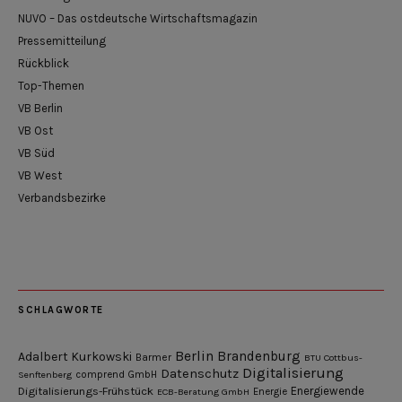
NUVO – Das ostdeutsche Wirtschaftsmagazin
Pressemitteilung
Rückblick
Top-Themen
VB Berlin
VB Ost
VB Süd
VB West
Verbandsbezirke
SCHLAGWORTE
Berlin
Brandenburg
Adalbert Kurkowski
Barmer
BTU Cottbus-
Digitalisierung
Datenschutz
Senftenberg
comprend GmbH
Digitalisierungs-Frühstück
Energiewende
ECB-Beratung GmbH
Energie