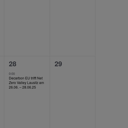
ungen,
Veranstaltungen,
Veranstaltungen,
1
0
28
29
ungen,
Veranstaltung,
Veranstaltungen,
0:00
Decarbon EU trifft Net
Zero Valley Lausitz am
26.06. – 28.06.25