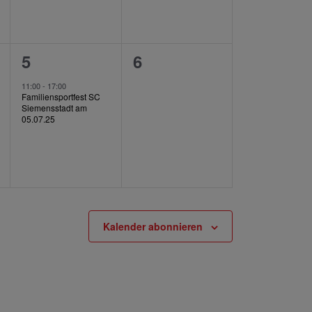
1
0
5
6
ung,
Veranstaltung,
Veranstaltungen,
11:00
-
17:00
Familiensportfest SC
Siemensstadt am
05.07.25
Kalender abonnieren