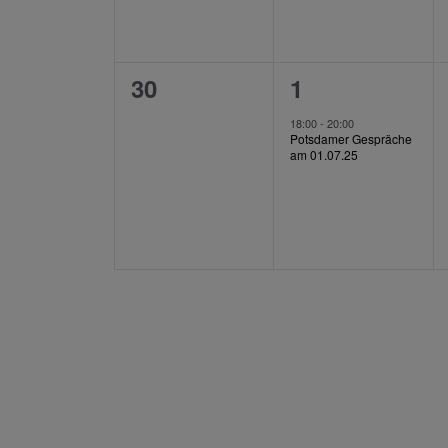
0
1
30
1
Veranstaltungen,
Veranstaltung
18:00
-
20:00
Potsdamer Gespräche
am 01.07.25