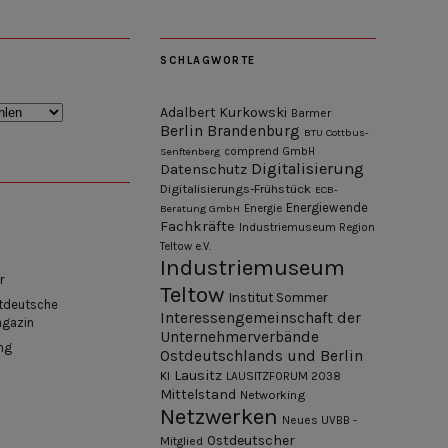
SCHLAGWORTE
Adalbert Kurkowski
Barmer
Berlin
Brandenburg
BTU Cottbus-
Senftenberg
comprend GmbH
Digitalisierung
Datenschutz
Digitalisierungs-Frühstück
ECB-
Energiewende
Beratung GmbH
Energie
Fachkräfte
Industriemuseum Region
Teltow e.V.
Industriemuseum
r
Teltow
Institut Sommer
tdeutsche
Interessengemeinschaft der
agazin
Unternehmerverbände
ng
Ostdeutschlands und Berlin
Lausitz
KI
LAUSITZFORUM 2038
Mittelstand
Networking
Netzwerken
Neues UVBB -
Ostdeutscher
Mitglied