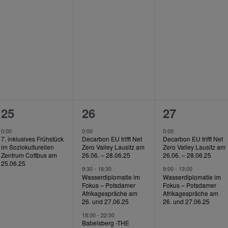
en,
Veranstaltungen,
Veranstaltungen,
Veranstalt
1
3
2
25
26
27
en,
Veranstaltung,
Veranstaltungen,
Veranstalt
0:00
0:00
0:00
7. inklusives Frühstück
Decarbon EU trifft Net
Decarbon EU trifft Net
im Soziokulturellen
Zero Valley Lausitz am
Zero Valley Lausitz am
Zentrum Cottbus am
26.06. – 28.06.25
26.06. – 28.06.25
25.06.25
9:30
-
18:30
9:00
-
13:00
Wasserdiplomatie im
Wasserdiplomatie im
Fokus – Potsdamer
Fokus – Potsdamer
Afrikagespräche am
Afrikagespräche am
26. und 27.06.25
26. und 27.06.25
18:00
-
22:00
Babelsberg -THE