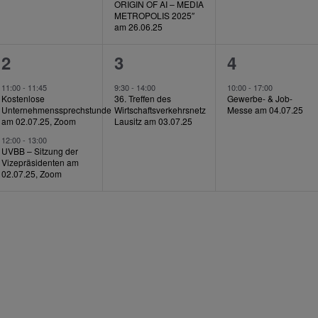
ORIGIN OF AI – MEDIA
METROPOLIS 2025″
am 26.06.25
2
1
1
2
3
4
,
Veranstaltungen,
Veranstaltung,
Veranstalt
11:00
-
11:45
9:30
-
14:00
10:00
-
17:00
Kostenlose
36. Treffen des
Gewerbe- & Job-
Unternehmenssprechstunde
Wirtschaftsverkehrsnetz
Messe am 04.07.25
am 02.07.25, Zoom
Lausitz am 03.07.25
12:00
-
13:00
UVBB – Sitzung der
Vizepräsidenten am
02.07.25, Zoom