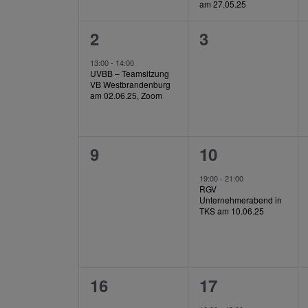
am 27.05.25
1
0
2
3
Veranstaltung,
Veranstaltung
13:00
-
14:00
UVBB – Teamsitzung
VB Westbrandenburg
am 02.06.25, Zoom
0
1
9
10
Veranstaltungen,
Veranstaltung
19:00
-
21:00
RGV
Unternehmerabend in
TKS am 10.06.25
0
2
16
17