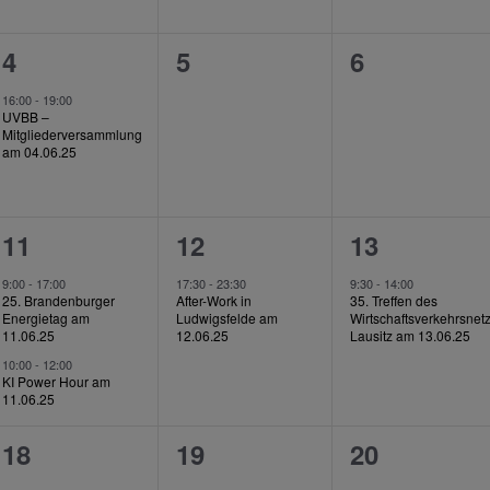
1
0
0
4
5
6
en,
Veranstaltung,
Veranstaltungen,
Veranstalt
16:00
-
19:00
UVBB –
Mitgliederversammlung
am 04.06.25
2
1
1
11
12
13
,
Veranstaltungen,
Veranstaltung,
Veranstalt
9:00
-
17:00
17:30
-
23:30
9:30
-
14:00
25. Brandenburger
After-Work in
35. Treffen des
Energietag am
Ludwigsfelde am
Wirtschaftsverkehrsnet
11.06.25
12.06.25
Lausitz am 13.06.25
10:00
-
12:00
KI Power Hour am
11.06.25
0
0
0
18
19
20