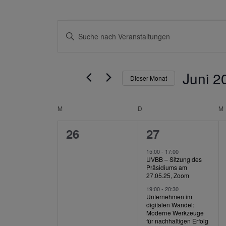
Veranstaltungen
Veranstaltungen
Bitte
Schlüsselwort
Suche
eingeben.
Suche
und
nach
Veranstaltungen
Ansichten,
Juni 2
Schlüsselwort.
Dieser Monat
Navigation
Datum
wählen.
M
MONTAG
D
DIENSTAG
M
Kalender
von
0
2
26
27
Veranstaltungen
Veranstaltungen,
Veranstaltung
15:00
-
17:00
UVBB – Sitzung des
Präsidiums am
27.05.25, Zoom
19:00
-
20:30
Unternehmen im
digitalen Wandel:
Moderne Werkzeuge
für nachhaltigen Erfolg