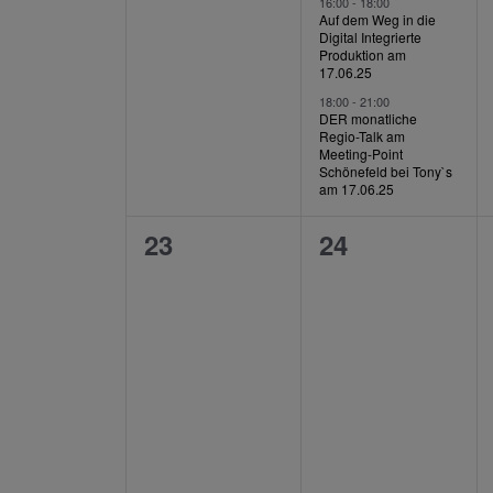
Veranstaltungen,
Veranstaltung
16:00
-
18:00
Auf dem Weg in die
Digital Integrierte
Produktion am
17.06.25
18:00
-
21:00
DER monatliche
Regio-Talk am
Meeting-Point
Schönefeld bei Tony`s
am 17.06.25
0
0
23
24
Veranstaltungen,
Veranstaltung