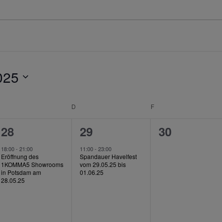
025
MITTWOCH
D
DONNERSTAG
F
FREITAG
1
1
0
28
29
30
en,
Veranstaltung,
Veranstaltung,
Veranstalt
18:00
-
21:00
11:00
-
23:00
Eröffnung des
Spandauer Havelfest
1KOMMA5 Showrooms
vom 29.05.25 bis
in Potsdam am
01.06.25
28.05.25