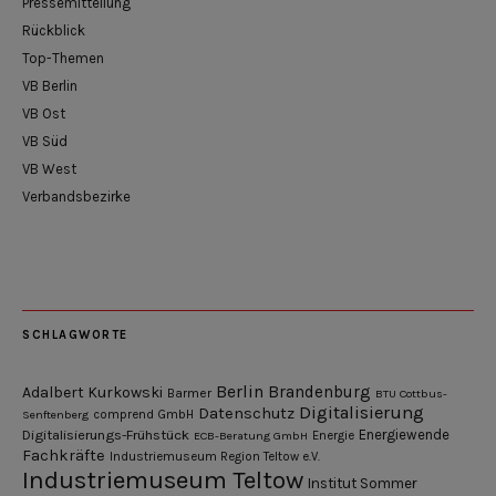
Pressemitteilung
Rückblick
Top-Themen
VB Berlin
VB Ost
VB Süd
VB West
Verbandsbezirke
SCHLAGWORTE
Berlin
Brandenburg
Adalbert Kurkowski
Barmer
BTU Cottbus-
Digitalisierung
Datenschutz
Senftenberg
comprend GmbH
Digitalisierungs-Frühstück
Energiewende
ECB-Beratung GmbH
Energie
Fachkräfte
Industriemuseum Region Teltow e.V.
Industriemuseum Teltow
Institut Sommer