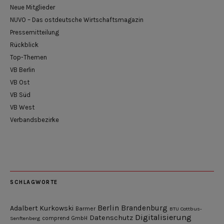
Neue Mitglieder
NUVO – Das ostdeutsche Wirtschaftsmagazin
Pressemitteilung
Rückblick
Top-Themen
VB Berlin
VB Ost
VB Süd
VB West
Verbandsbezirke
SCHLAGWORTE
Berlin
Brandenburg
Adalbert Kurkowski
Barmer
BTU Cottbus-
Digitalisierung
Datenschutz
Senftenberg
comprend GmbH