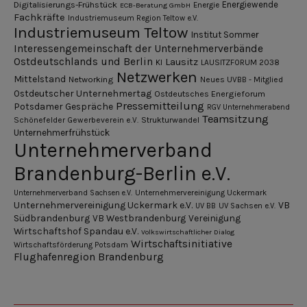
Digitalisierungs-Frühstück
Energiewende
ECB-Beratung GmbH
Energie
Fachkräfte
Industriemuseum Region Teltow e.V.
Industriemuseum Teltow
Institut Sommer
Interessengemeinschaft der Unternehmerverbände
Ostdeutschlands und Berlin
Lausitz
KI
LAUSITZFORUM 2038
Netzwerken
Mittelstand
Networking
Neues UVBB - Mitglied
Ostdeutscher Unternehmertag
Ostdeutsches Energieforum
Pressemitteilung
Potsdamer Gespräche
RGV Unternehmerabend
Teamsitzung
Schönefelder Gewerbeverein e.V.
Strukturwandel
Unternehmerfrühstück
Unternehmerverband
Brandenburg-Berlin e.V.
Unternehmerverband Sachsen e.V.
Unternehmervereinigung Uckermark
Unternehmervereinigung Uckermark e.V.
VB
UV BB
UV Sachsen e.V.
Südbrandenburg
VB Westbrandenburg
Vereinigung
Wirtschaftshof Spandau e.V.
Volkswirtschaftlicher Dialog
Wirtschaftsinitiative
Wirtschaftsförderung Potsdam
Flughafenregion Brandenburg