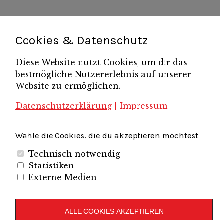
Unternehmerverband Brandenburg-Berlin e.V.
Cookies & Datenschutz
Folgen Sie uns auf
Diese Website nutzt Cookies, um dir das
bestmögliche Nutzererlebnis auf unserer
LinkedIn
Instagram
Slideshare
Youtube
RSS
Website zu ermöglichen.
Feed
Copyright © 2019
UVBB
Datenschutzerklärung
|
Impressum
Stolz präsentiert von
WordPress
Theme: Zuki von
Elmastudio
veredelt von
VCAT
Wähle die Cookies, die du akzeptieren möchtest
Technisch notwendig
Statistiken
Externe Medien
ALLE COOKIES AKZEPTIEREN