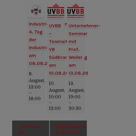
Industriemuseum:
UVBB
Unternehmer-
4. Tag
–
Seminar
der
Teamsitzung
mit
Industriekultur
VB
Prof.
am
Südbrandenburg
Weiler
08.08.26
am
am
10.08.26
13.08.26
8.
August,
10.
13.
13:00
August,
August,
–
10:00
19:00
18:00
–
–
12:00
20:30
Veranstaltung-
«
Vortrag
Digitalisierungs-
Navigation
im
Frühstück