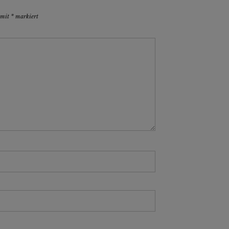
d mit
*
markiert