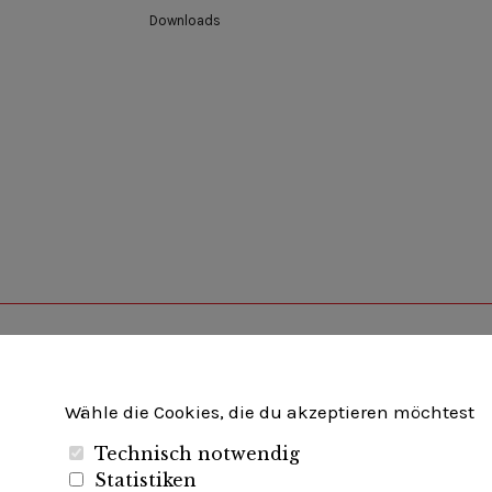
Downloads
Unternehmerverband Brandenburg-Berlin e.V
Wähle die Cookies, die du akzeptieren möchtest
Technisch notwendig
Folgen Sie uns auf
Statistiken