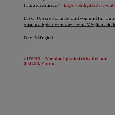
Frühstückstisch: >>
https://b2digital.de/even
INFO: Unsere Formate sind von und für Unte
Austauschplattform sowie eine Möglichkeit d
Foto: B2Digital
«
UV BB – Nachhaltigkeitsfrühstück am
Veranstaltung-
29.11.23, Zoom
Navigation