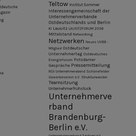
Teltow
Institut Sommer
tdeutsche
Interessengemeinschaft der
agazin
Unternehmerverbände
ng
Ostdeutschlands und Berlin
Lausitz
KI
LAUSITZFORUM 2038
Mittelstand
Networking
Netzwerken
Neues UVBB -
Ostdeutscher
Mitglied
Unternehmertag
Ostdeutsches
Potsdamer
Energieforum
Pressemitteilung
Gespräche
Schönefelder
RGV Unternehmerabend
ke
Gewerbeverein e.V.
Strukturwandel
Teamsitzung
Unternehmerfrühstück
Unternehmerve
rband
Brandenburg-
Berlin e.V.
Unternehmerverband Sachsen e.V.