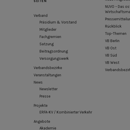
SEITEN
NUVO – Das os
Wirtschaftsm
Verband
Pressemitteilu
Präsidium & Vorstand
Rückblick
Mitglieder
Top-Themen
Fachgremien
VB Berlin
Satzung
VB Ost
Beitragsordnung
VB Süd
Versorgungswerk
VB West
Verbandsbezirke
Verbandsbezir
Veranstaltungen
News
Newsletter
Presse
Projekte
ERFA-KV / Kombinierter Verkehr
Angebote
Akademie