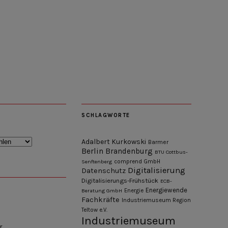
SCHLAGWORTE
Adalbert Kurkowski
Barmer
Berlin
Brandenburg
BTU Cottbus-
Senftenberg
comprend GmbH
Digitalisierung
Datenschutz
Digitalisierungs-Frühstück
ECB-
Energiewende
Beratung GmbH
Energie
Fachkräfte
Industriemuseum Region
Teltow e.V.
Industriemuseum
r