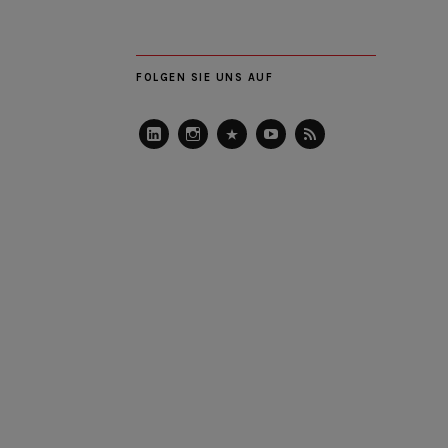
FOLGEN SIE UNS AUF
LinkedIn
Instagram
Slideshare
Youtube
RSS
Feed