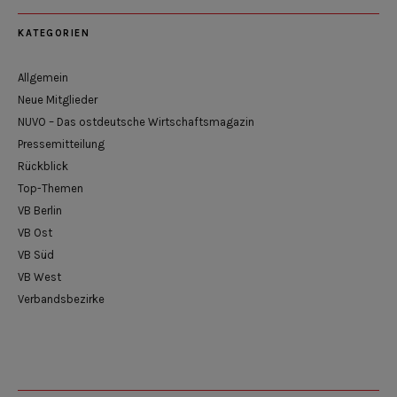
KATEGORIEN
Allgemein
Neue Mitglieder
NUVO – Das ostdeutsche Wirtschaftsmagazin
Pressemitteilung
Rückblick
Top-Themen
VB Berlin
VB Ost
VB Süd
VB West
Verbandsbezirke