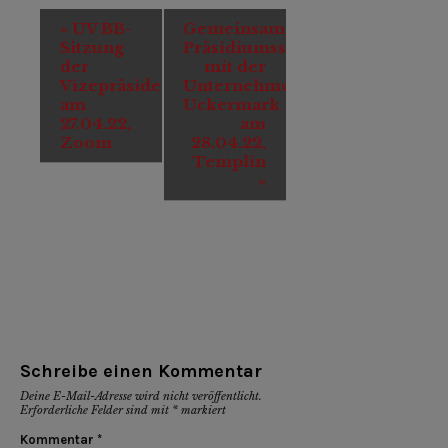
Veranstaltung-
«
UV BB-
Gemeinsame
Navigation
Sitzung
Präsidiumssitzung
der
mit der
Vizepräsidenten
Unternehmervereinigung
am
Uckermark
27.04.22,
am
Zoom
28.04.22,
Templin
»
Schreibe einen Kommentar
Deine E-Mail-Adresse wird nicht veröffentlicht.
Erforderliche Felder sind mit
*
markiert
Kommentar
*