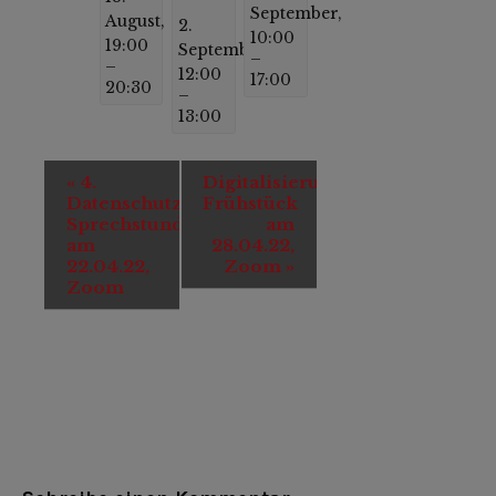
September,
August,
2.
10:00
19:00
September,
–
–
12:00
17:00
20:30
–
13:00
Veranstaltung-
«
4.
Digitalisierungs-
Navigation
Datenschutz-
Frühstück
Sprechstunde
am
am
28.04.22,
22.04.22,
Zoom
»
Zoom