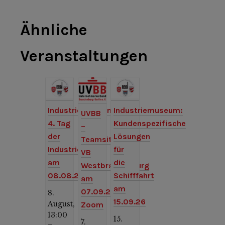
Ähnliche
Veranstaltungen
Industriemuseum:
Industriemuseum:
UVBB
4. Tag
Kundenspezifische
–
der
Lösungen
Teamsitzung
Industriekultur
für
VB
am
die
Westbrandenburg
08.08.26
Schifffahrt
am
am
07.09.26,
8.
15.09.26
August,
Zoom
13:00
15.
7.
–