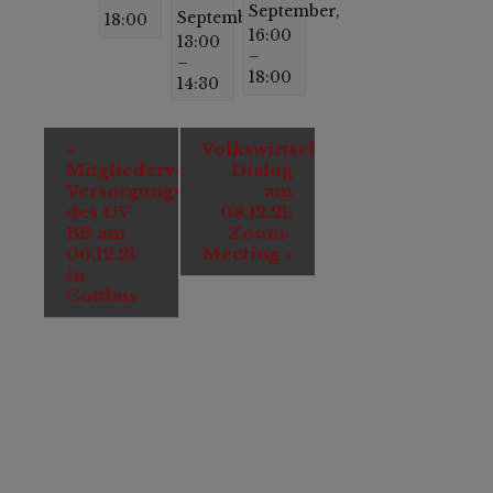
September,
September,
18:00
16:00
13:00
–
–
18:00
14:30
Veranstaltung-
«
Volkswirtschaftlicher
Navigation
Mitgliederversammlung
Dialog
Versorgungswerk
am
des UV
08.12.21,
BB am
Zoom-
06.12.21
Meeting
»
in
Cottbus