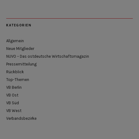
KATEGORIEN
Allgemein
Neue Mitglieder
NUVO – Das ostdeutsche Wirtschaftsmagazin
Pressemitteilung
Rückblick
Top-Themen
VB Berlin
VB Ost
VB Süd
VB West
Verbandsbezirke