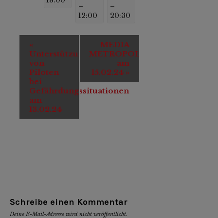
18:00
–
–
12:00
20:30
Veranstaltung-
«
MEDIA
Navigation
Unterstützung
METROPOLIS#bblsbrg
von
am
Piloten
15.02.24
»
bei
Gefährdungssituationen
am
13.02.24
Schreibe einen Kommentar
Deine E-Mail-Adresse wird nicht veröffentlicht.