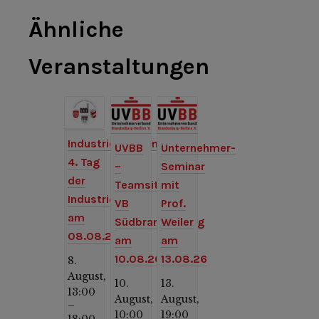
Ähnliche
Veranstaltungen
Industriemuseum:
UVBB
Unternehmer-
4. Tag
–
Seminar
der
Teamsitzung
mit
Industriekultur
VB
Prof.
am
Südbrandenburg
Weiler
08.08.26
am
am
10.08.26
13.08.26
8.
August,
10.
13.
13:00
August,
August,
–
10:00
19:00