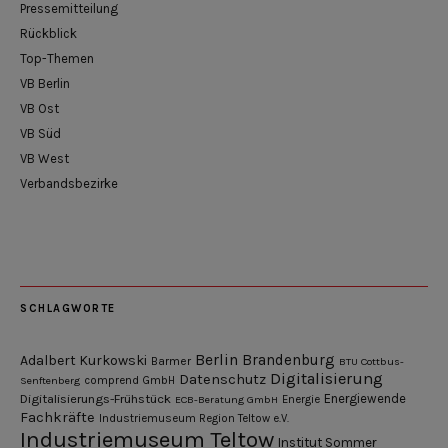
Pressemitteilung
Rückblick
Top-Themen
VB Berlin
VB Ost
VB Süd
VB West
Verbandsbezirke
SCHLAGWORTE
Berlin
Brandenburg
Adalbert Kurkowski
Barmer
BTU Cottbus-
Digitalisierung
Datenschutz
Senftenberg
comprend GmbH
Digitalisierungs-Frühstück
Energiewende
ECB-Beratung GmbH
Energie
Fachkräfte
Industriemuseum Region Teltow e.V.
Industriemuseum Teltow
Institut Sommer