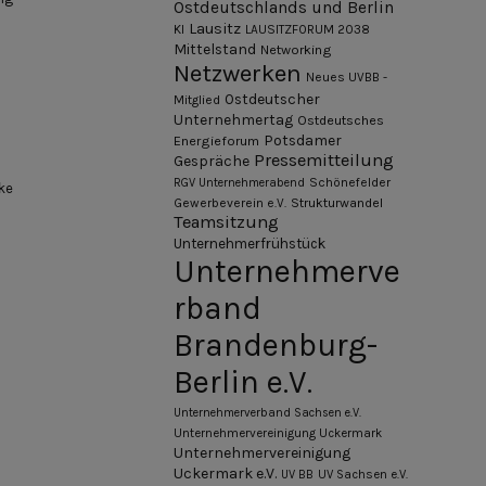
Ostdeutschlands und Berlin
Lausitz
KI
LAUSITZFORUM 2038
Mittelstand
Networking
Netzwerken
Neues UVBB -
Ostdeutscher
Mitglied
Unternehmertag
Ostdeutsches
Potsdamer
Energieforum
Pressemitteilung
Gespräche
Schönefelder
RGV Unternehmerabend
ke
Gewerbeverein e.V.
Strukturwandel
Teamsitzung
Unternehmerfrühstück
Unternehmerve
rband
Brandenburg-
Berlin e.V.
Unternehmerverband Sachsen e.V.
Unternehmervereinigung Uckermark
Unternehmervereinigung
Uckermark e.V.
UV BB
UV Sachsen e.V.