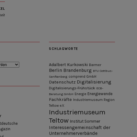
KEL
keit
SCHLAGWORTE
Adalbert Kurkowski
Barmer
Berlin
Brandenburg
BTU Cottbus-
Senftenberg
comprend GmbH
Digitalisierung
Datenschutz
Digitalisierungs-Frühstück
ECB-
Energiewende
Beratung GmbH
Energie
Fachkräfte
Industriemuseum Region
Teltow e.V.
Industriemuseum
r
Teltow
Institut Sommer
tdeutsche
Interessengemeinschaft der
agazin
Unternehmerverbände
ng