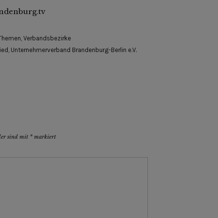
andenburg.tv
Themen
,
Verbandsbezirke
ied
,
Unternehmerverband Brandenburg-Berlin e.V.
der sind mit
*
markiert