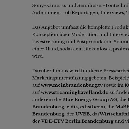
Sony-Kameras und Sennheiser-Tontechnik, 
Aufnahmen – ob Reportagen, Interviews, 
Das Angebot umfasst die komplette Produkt
Konzeption über Moderation und Intervie
Livestreaming und Postproduktion. Schnit
einer Hand, sodass ein lückenloses, profes
wird.
Darüber hinaus wird fundierte Pressearbeit
Marketingunterstützung geboten. Beispiele
auf
www.meinbrandenburg.tv
sowie im K
auf
www.streaminghavelland.de
zu finde
anderem die
Blue Energy Group AG
, die
Brandenburg
,
e.dis
,
edistherm
, die
MaBB 
Brandenburg
,
der
UVBB
,
das
Wirtschaft
der
VDE-ETV Berlin Brandenburg
und vi