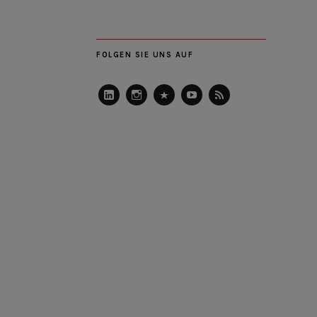
FOLGEN SIE UNS AUF
LinkedIn
Instagram
Slideshare
Youtube
RSS
Feed