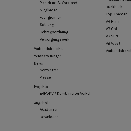
Präsidium & Vorstand
Rückblick
Mitglieder
Top-Themen
Fachgremien
VB Berlin
Satzung
VB Ost
Beitragsordnung
VB Süd
Versorgungswerk
VB West
Verbandsbezirke
Verbandsbezir
Veranstaltungen
News
Newsletter
Presse
Projekte
ERFA-KV / Kombinierter Verkehr
Angebote
Akademie
Downloads