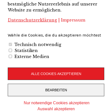
Brandenburg-Berlin e.V.
bestmögliche Nutzererlebnis auf unserer
Unternehmerverband Sachsen e.V.
Unternehmervereinigung Uckermark
Website zu ermöglichen.
Unternehmervereinigung Uckermark e.V.
VB
UV BB
UV Sachsen e.V.
Südbrandenburg
VB Westbrandenburg
Vereinigung
Datenschutzerklärung
|
Impressum
Wirtschaftshof Spandau e.V.
Volkswirtschaftlicher Dialog
Wirtschaftsinitiative
Wirtschaftsförderung Potsdam
Flughafenregion Brandenburg
Wähle die Cookies, die du akzeptieren möchtest
Technisch notwendig
Statistiken
Externe Medien
Unternehmerverband Brandenburg-Berlin e.V.
Folgen Sie uns auf
ALLE COOKIES AKZEPTIEREN
LinkedIn
Instagram
Slideshare
Youtube
RSS
BEARBEITEN
Feed
Copyright © 2019
UVBB
Nur notwendige Cookies akzeptieren
Stolz präsentiert von
WordPress
Theme: Zuki von
Elmastudio
Auswahl akzeptieren
veredelt von
VCAT