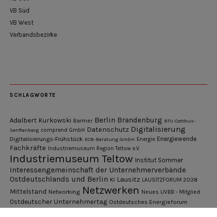
VB Süd
VB West
Verbandsbezirke
SCHLAGWORTE
Berlin
Brandenburg
Adalbert Kurkowski
Barmer
BTU Cottbus-
Digitalisierung
Datenschutz
Senftenberg
comprend GmbH
Digitalisierungs-Frühstück
Energiewende
ECB-Beratung GmbH
Energie
Fachkräfte
Industriemuseum Region Teltow e.V.
Industriemuseum Teltow
Institut Sommer
Interessengemeinschaft der Unternehmerverbände
Ostdeutschlands und Berlin
Lausitz
KI
LAUSITZFORUM 2038
Netzwerken
Mittelstand
Networking
Neues UVBB - Mitglied
Ostdeutscher Unternehmertag
Ostdeutsches Energieforum
Pressemitteilung
Potsdamer Gespräche
RGV Unternehmerabend