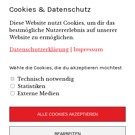
Teamsitzung
Schönefelder Gewerbeverein e.V.
Strukturwandel
Cookies & Datenschutz
Unternehmerfrühstück
Unternehmerverband
Diese Website nutzt Cookies, um dir das
Brandenburg-Berlin e.V.
bestmögliche Nutzererlebnis auf unserer
Unternehmerverband Sachsen e.V.
Unternehmervereinigung Uckermark
Website zu ermöglichen.
Unternehmervereinigung Uckermark e.V.
VB
UV BB
UV Sachsen e.V.
Südbrandenburg
VB Westbrandenburg
Vereinigung
Datenschutzerklärung
|
Impressum
Wirtschaftshof Spandau e.V.
Volkswirtschaftlicher Dialog
Wirtschaftsinitiative
Wirtschaftsförderung Potsdam
Flughafenregion Brandenburg
Wähle die Cookies, die du akzeptieren möchtest
Technisch notwendig
Statistiken
Externe Medien
Unternehmerverband Brandenburg-Berlin e.V.
Folgen Sie uns auf
ALLE COOKIES AKZEPTIEREN
LinkedIn
Instagram
Slideshare
Youtube
RSS
BEARBEITEN