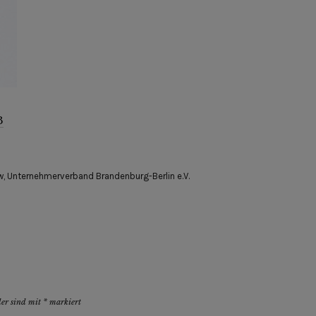
3
w
,
Unternehmerverband Brandenburg-Berlin e.V.
der sind mit
*
markiert