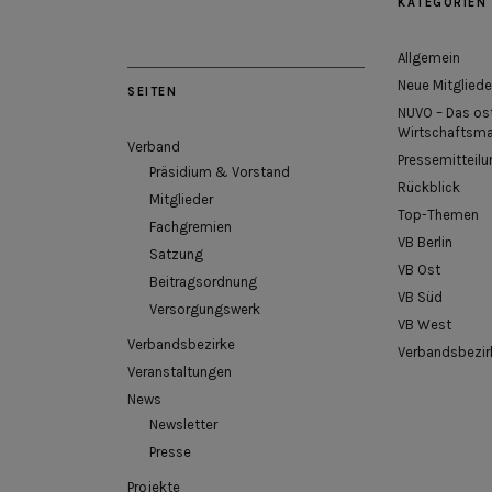
KATEGORIEN
Allgemein
Neue Mitgliede
SEITEN
NUVO – Das os
Wirtschaftsm
Verband
Pressemitteilu
Präsidium & Vorstand
Rückblick
Mitglieder
Top-Themen
Fachgremien
VB Berlin
Satzung
VB Ost
Beitragsordnung
VB Süd
Versorgungswerk
VB West
Verbandsbezirke
Verbandsbezir
Veranstaltungen
News
Newsletter
Presse
Projekte