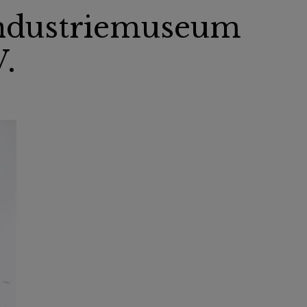
Industriemuseum
V.