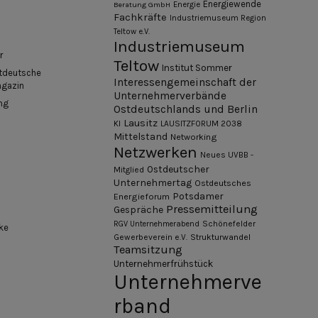
Energiewende
Beratung GmbH
Energie
Fachkräfte
Industriemuseum Region
Teltow e.V.
Industriemuseum
r
Teltow
Institut Sommer
tdeutsche
Interessengemeinschaft der
agazin
Unternehmerverbände
ng
Ostdeutschlands und Berlin
Lausitz
KI
LAUSITZFORUM 2038
Mittelstand
Networking
Netzwerken
Neues UVBB -
Ostdeutscher
Mitglied
Unternehmertag
Ostdeutsches
Potsdamer
Energieforum
Pressemitteilung
Gespräche
Schönefelder
RGV Unternehmerabend
ke
Gewerbeverein e.V.
Strukturwandel
Teamsitzung
Unternehmerfrühstück
Unternehmerve
rband