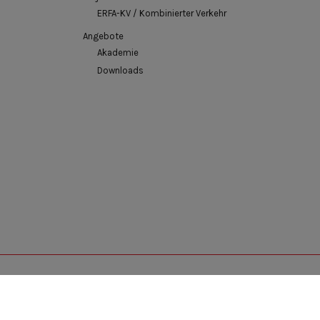
ERFA-KV / Kombinierter Verkehr
Angebote
Akademie
Downloads