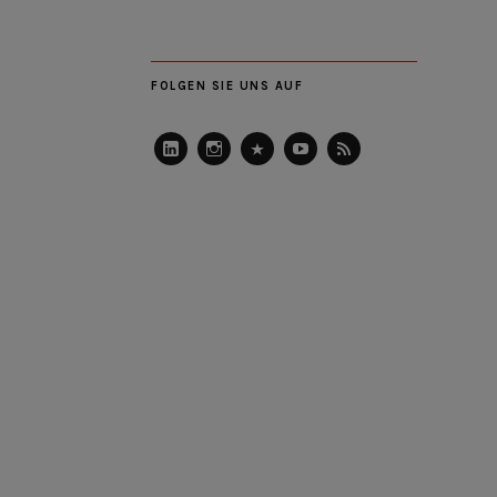
FOLGEN SIE UNS AUF
LinkedIn
Instagram
Slideshare
Youtube
RSS
Feed