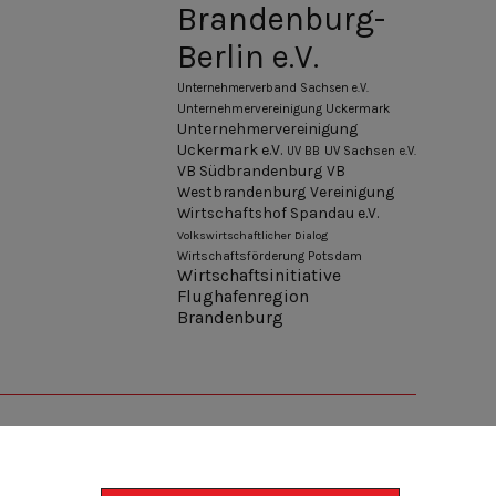
Brandenburg-
Berlin e.V.
Unternehmerverband Sachsen e.V.
Unternehmervereinigung Uckermark
Unternehmervereinigung
Uckermark e.V.
UV BB
UV Sachsen e.V.
VB Südbrandenburg
VB
Westbrandenburg
Vereinigung
Wirtschaftshof Spandau e.V.
Volkswirtschaftlicher Dialog
Wirtschaftsförderung Potsdam
Wirtschaftsinitiative
Flughafenregion
Brandenburg