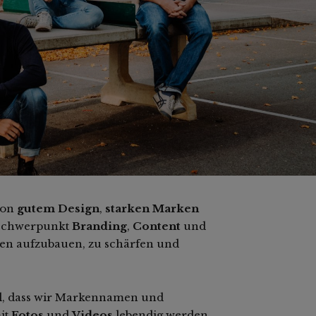
von
gutem Design
,
starken Marken
 Schwerpunkt
Branding
,
Content
und
en aufzubauen, zu schärfen und
el, dass wir Markennamen und
it
Fotos
und
Videos
lebendig werden.