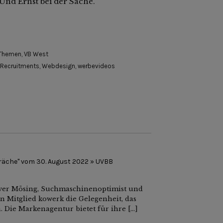
 Und Ernst bei der Sache.
Themen
,
VB West
 Recruitments
,
Webdesign
,
werbevideos
räche" vom 30. August 2022 » UVBB
liver Mösing, Suchmaschinenoptimist und
n Mitglied kowerk die Gelegenheit, das
 Die Markenagentur bietet für ihre […]