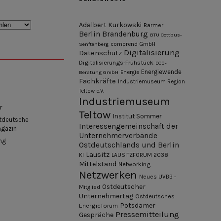
Adalbert Kurkowski
Barmer
Berlin
Brandenburg
BTU Cottbus-
Senftenberg
comprend GmbH
Digitalisierung
Datenschutz
Digitalisierungs-Frühstück
ECB-
Energiewende
Beratung GmbH
Energie
Fachkräfte
Industriemuseum Region
Teltow e.V.
Industriemuseum
r
Teltow
Institut Sommer
tdeutsche
Interessengemeinschaft der
agazin
Unternehmerverbände
ng
Ostdeutschlands und Berlin
Lausitz
KI
LAUSITZFORUM 2038
Mittelstand
Networking
Netzwerken
Neues UVBB -
Ostdeutscher
Mitglied
Unternehmertag
Ostdeutsches
Potsdamer
Energieforum
Pressemitteilung
Gespräche