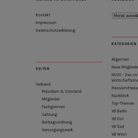
Rückblick
Kontakt
Impressum
Datenschutzerklärung
KATEGORIEN
Allgemein
Neue Mitgliede
SEITEN
NUVO – Das os
Wirtschaftsm
Verband
Pressemitteilu
Präsidium & Vorstand
Rückblick
Mitglieder
Top-Themen
Fachgremien
VB Berlin
Satzung
VB Ost
Beitragsordnung
VB Süd
Versorgungswerk
VB West