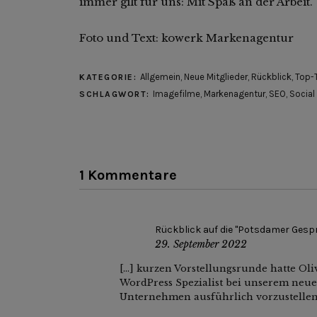
immer gilt für uns: Mit Spaß an der Arbeit.
Foto und Text: kowerk Markenagentur
Allgemein
,
Neue Mitglieder
,
Rückblick
,
Top-
KATEGORIE:
Imagefilme
,
Markenagentur
,
SEO
,
Social
SCHLAGWORT:
1 Kommentare
Rückblick auf die "Potsdamer Gesp
29. September 2022
[…] kurzen Vorstellungsrunde hatte O
WordPress Spezialist bei unserem neue
Unternehmen ausführlich vorzustellen.