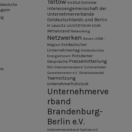
Teltow
Institut Sommer
tdeutsche
Interessengemeinschaft der
agazin
Unternehmerverbände
ng
Ostdeutschlands und Berlin
Lausitz
KI
LAUSITZFORUM 2038
Mittelstand
Networking
Netzwerken
Neues UVBB -
Ostdeutscher
Mitglied
Unternehmertag
Ostdeutsches
Potsdamer
Energieforum
Pressemitteilung
Gespräche
Schönefelder
RGV Unternehmerabend
ke
Gewerbeverein e.V.
Strukturwandel
Teamsitzung
Unternehmerfrühstück
Unternehmerve
rband
Brandenburg-
Berlin e.V.
Unternehmerverband Sachsen e.V.