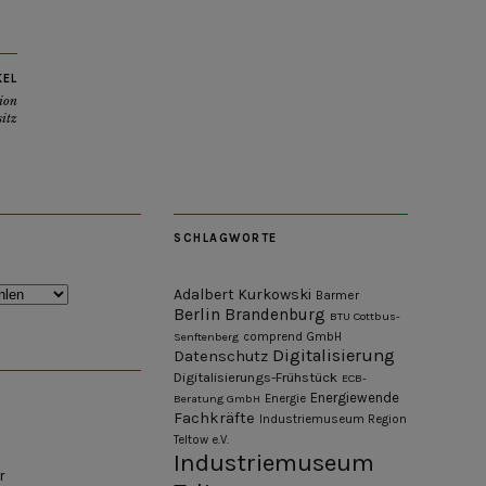
KEL
ion
itz
SCHLAGWORTE
Adalbert Kurkowski
Barmer
Berlin
Brandenburg
BTU Cottbus-
Senftenberg
comprend GmbH
Digitalisierung
Datenschutz
Digitalisierungs-Frühstück
ECB-
Energiewende
Beratung GmbH
Energie
Fachkräfte
Industriemuseum Region
Teltow e.V.
Industriemuseum
r