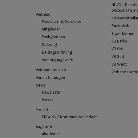
NUVO – Das os
Wirtschaftsm
Verband
Pressemitteilu
Präsidium & Vorstand
Rückblick
Mitglieder
Top-Themen
Fachgremien
VB Berlin
Satzung
VB Ost
Beitragsordnung
VB Süd
Versorgungswerk
VB West
Verbandsbezirke
Verbandsbezir
Veranstaltungen
News
Newsletter
Presse
Projekte
ERFA-KV / Kombinierter Verkehr
Angebote
Akademie