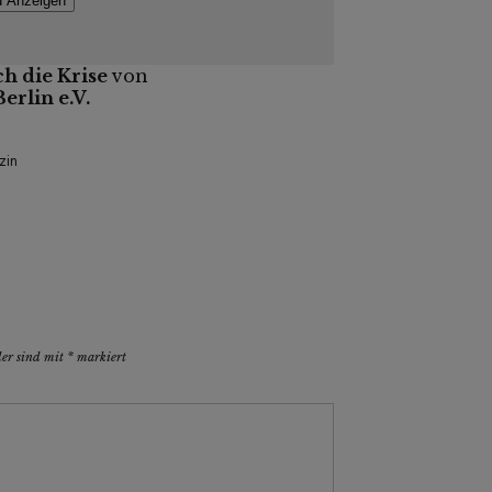
d Anzeigen
h die Krise
von
rlin e.V.
zin
der sind mit
*
markiert