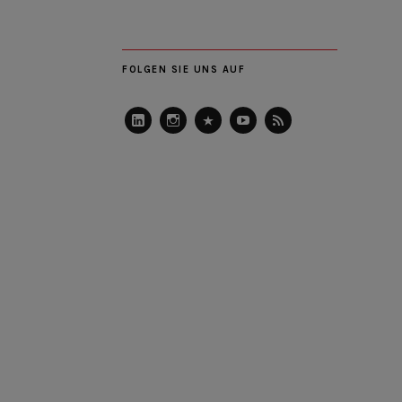
FOLGEN SIE UNS AUF
LinkedIn
Instagram
Slideshare
Youtube
RSS
Feed