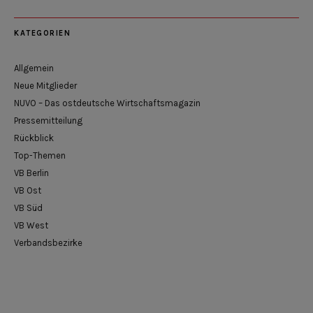
KATEGORIEN
Allgemein
Neue Mitglieder
NUVO – Das ostdeutsche Wirtschaftsmagazin
Pressemitteilung
Rückblick
Top-Themen
VB Berlin
VB Ost
VB Süd
VB West
Verbandsbezirke