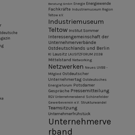
Energiewende
Beratung GmbH
Energie
Fachkräfte
Industriemuseum Region
Teltow e.V.
Industriemuseum
r
Teltow
Institut Sommer
tdeutsche
Interessengemeinschaft der
agazin
Unternehmerverbände
ng
Ostdeutschlands und Berlin
Lausitz
KI
LAUSITZFORUM 2038
Mittelstand
Networking
Netzwerken
Neues UVBB -
Ostdeutscher
Mitglied
Unternehmertag
Ostdeutsches
Potsdamer
Energieforum
Pressemitteilung
Gespräche
Schönefelder
RGV Unternehmerabend
ke
Gewerbeverein e.V.
Strukturwandel
Teamsitzung
Unternehmerfrühstück
Unternehmerve
rband