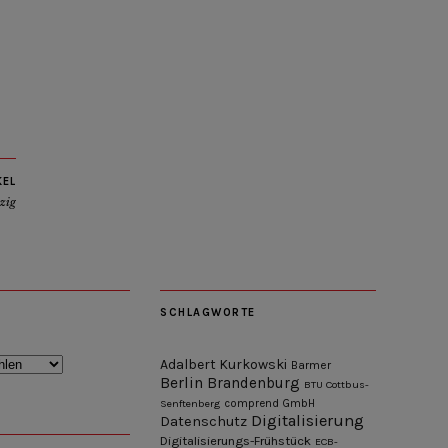
KEL
pzig
SCHLAGWORTE
Adalbert Kurkowski
Barmer
Berlin
Brandenburg
BTU Cottbus-
Senftenberg
comprend GmbH
Digitalisierung
Datenschutz
Digitalisierungs-Frühstück
ECB-