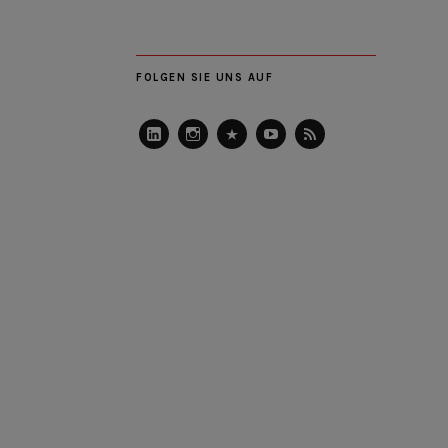
FOLGEN SIE UNS AUF
LinkedIn
Instagram
Slideshare
Youtube
RSS
Feed