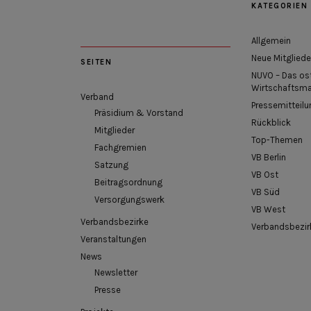
KATEGORIEN
Allgemein
Neue Mitgliede
SEITEN
NUVO – Das os
Wirtschaftsm
Verband
Pressemitteilu
Präsidium & Vorstand
Rückblick
Mitglieder
Top-Themen
Fachgremien
VB Berlin
Satzung
VB Ost
Beitragsordnung
VB Süd
Versorgungswerk
VB West
Verbandsbezirke
Verbandsbezir
Veranstaltungen
News
Newsletter
Presse