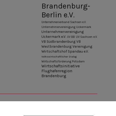
Brandenburg-
Berlin e.V.
Unternehmerverband Sachsen e.V.
Unternehmervereinigung Uckermark
Unternehmervereinigung
Uckermark e.V.
UV BB
UV Sachsen e.V.
VB Südbrandenburg
VB
Westbrandenburg
Vereinigung
Wirtschaftshof Spandau e.V.
Volkswirtschaftlicher Dialog
Wirtschaftsförderung Potsdam
Wirtschaftsinitiative
Flughafenregion
Brandenburg