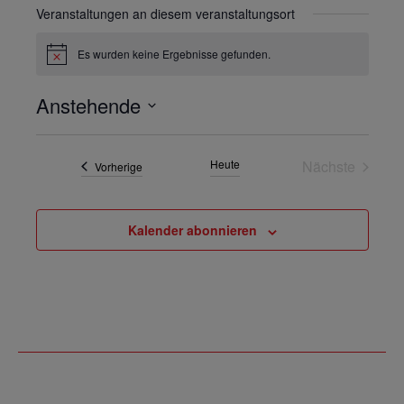
Veranstaltungen an diesem veranstaltungsort
Es wurden keine Ergebnisse gefunden.
Hinweis
Anstehende
Datum
wählen.
Heute
Nächste
Veranstaltungen
Vorherige
Veranstalt
Kalender abonnieren