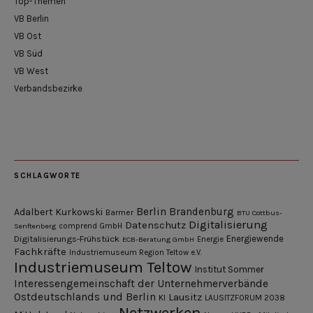
Top-Themen
VB Berlin
VB Ost
VB Süd
VB West
Verbandsbezirke
SCHLAGWORTE
Berlin
Brandenburg
Adalbert Kurkowski
Barmer
BTU Cottbus-
Digitalisierung
Datenschutz
Senftenberg
comprend GmbH
Digitalisierungs-Frühstück
Energiewende
ECB-Beratung GmbH
Energie
Fachkräfte
Industriemuseum Region Teltow e.V.
Industriemuseum Teltow
Institut Sommer
Interessengemeinschaft der Unternehmerverbände
Ostdeutschlands und Berlin
Lausitz
KI
LAUSITZFORUM 2038
Netzwerken