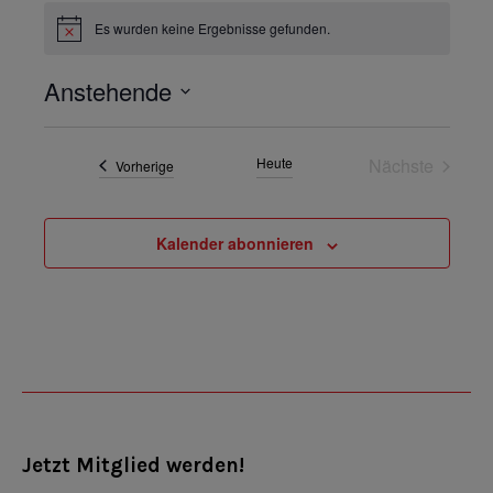
Es wurden keine Ergebnisse gefunden.
Hinweis
Anstehende
Datum
wählen.
Heute
Nächste
Veranstaltungen
Vorherige
Veranstalt
Kalender abonnieren
Jetzt Mitglied werden!