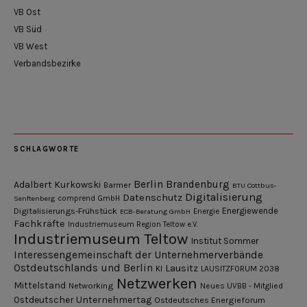
VB Ost
VB Süd
VB West
Verbandsbezirke
SCHLAGWORTE
Berlin
Brandenburg
Adalbert Kurkowski
Barmer
BTU Cottbus-
Digitalisierung
Datenschutz
Senftenberg
comprend GmbH
Digitalisierungs-Frühstück
Energiewende
ECB-Beratung GmbH
Energie
Fachkräfte
Industriemuseum Region Teltow e.V.
Industriemuseum Teltow
Institut Sommer
Interessengemeinschaft der Unternehmerverbände
Ostdeutschlands und Berlin
Lausitz
KI
LAUSITZFORUM 2038
Netzwerken
Mittelstand
Networking
Neues UVBB - Mitglied
Ostdeutscher Unternehmertag
Ostdeutsches Energieforum