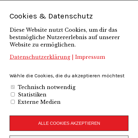
Pressemitteilung
Potsdamer Gespräche
RGV Unternehmerabend
Teamsitzung
Schönefelder Gewerbeverein e.V.
Strukturwandel
Cookies & Datenschutz
Unternehmerfrühstück
Unternehmerverband
Diese Website nutzt Cookies, um dir das
Brandenburg-Berlin e.V.
bestmögliche Nutzererlebnis auf unserer
Unternehmerverband Sachsen e.V.
Unternehmervereinigung Uckermark
Website zu ermöglichen.
Unternehmervereinigung Uckermark e.V.
VB
UV BB
UV Sachsen e.V.
Südbrandenburg
VB Westbrandenburg
Vereinigung
Datenschutzerklärung
|
Impressum
Wirtschaftshof Spandau e.V.
Volkswirtschaftlicher Dialog
Wirtschaftsinitiative
Wirtschaftsförderung Potsdam
Flughafenregion Brandenburg
Wähle die Cookies, die du akzeptieren möchtest
Technisch notwendig
Statistiken
Externe Medien
Unternehmerverband Brandenburg-Berlin e.V.
Folgen Sie uns auf
ALLE COOKIES AKZEPTIEREN