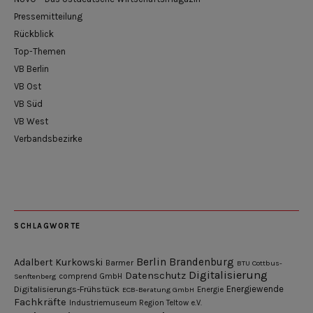
Pressemitteilung
Rückblick
Top-Themen
VB Berlin
VB Ost
VB Süd
VB West
Verbandsbezirke
SCHLAGWORTE
Berlin
Brandenburg
Adalbert Kurkowski
Barmer
BTU Cottbus-
Digitalisierung
Datenschutz
Senftenberg
comprend GmbH
Digitalisierungs-Frühstück
Energiewende
ECB-Beratung GmbH
Energie
Fachkräfte
Industriemuseum Region Teltow e.V.