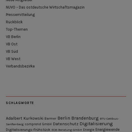
NUVO – Das ostdeutsche Wirtschaftsmagazin
Pressemitteilung
Rückblick
Top-Themen
VB Berlin
VB Ost
VB Süd
VB West
Verbandsbezirke
SCHLAGWORTE
Berlin
Brandenburg
Adalbert Kurkowski
Barmer
BTU Cottbus-
Digitalisierung
Datenschutz
Senftenberg
comprend GmbH
Digitalisierungs-Frühstück
Energiewende
ECB-Beratung GmbH
Energie