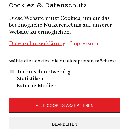
Cookies & Datenschutz
Unternehmerfrühstück
Unternehmerverband
Diese Website nutzt Cookies, um dir das
Brandenburg-Berlin e.V.
bestmögliche Nutzererlebnis auf unserer
Unternehmerverband Sachsen e.V.
Unternehmervereinigung Uckermark
Website zu ermöglichen.
Unternehmervereinigung Uckermark e.V.
VB
UV BB
UV Sachsen e.V.
Südbrandenburg
VB Westbrandenburg
Vereinigung
Datenschutzerklärung
|
Impressum
Wirtschaftshof Spandau e.V.
Volkswirtschaftlicher Dialog
Wirtschaftsinitiative
Wirtschaftsförderung Potsdam
Flughafenregion Brandenburg
Wähle die Cookies, die du akzeptieren möchtest
Technisch notwendig
Statistiken
Externe Medien
Unternehmerverband Brandenburg-Berlin e.V.
Folgen Sie uns auf
ALLE COOKIES AKZEPTIEREN
LinkedIn
Instagram
Slideshare
Youtube
RSS
BEARBEITEN
Feed