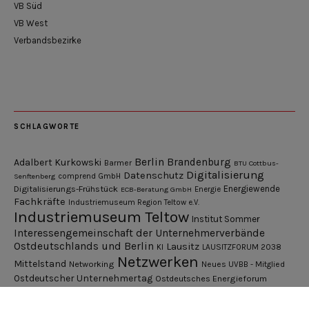
VB Süd
VB West
Verbandsbezirke
SCHLAGWORTE
Berlin
Brandenburg
Adalbert Kurkowski
Barmer
BTU Cottbus-
Digitalisierung
Datenschutz
Senftenberg
comprend GmbH
Digitalisierungs-Frühstück
Energiewende
ECB-Beratung GmbH
Energie
Fachkräfte
Industriemuseum Region Teltow e.V.
Industriemuseum Teltow
Institut Sommer
Interessengemeinschaft der Unternehmerverbände
Ostdeutschlands und Berlin
Lausitz
KI
LAUSITZFORUM 2038
Netzwerken
Mittelstand
Networking
Neues UVBB - Mitglied
Ostdeutscher Unternehmertag
Ostdeutsches Energieforum
Pressemitteilung
Potsdamer Gespräche
RGV Unternehmerabend
Teamsitzung
Schönefelder Gewerbeverein e.V.
Strukturwandel