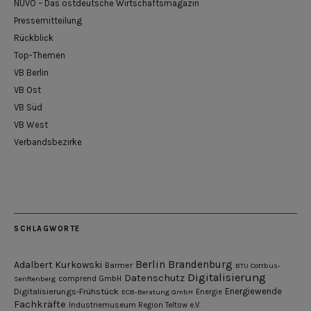
NUVO – Das ostdeutsche Wirtschaftsmagazin
Pressemitteilung
Rückblick
Top-Themen
VB Berlin
VB Ost
VB Süd
VB West
Verbandsbezirke
SCHLAGWORTE
Berlin
Brandenburg
Adalbert Kurkowski
Barmer
BTU Cottbus-
Digitalisierung
Datenschutz
Senftenberg
comprend GmbH
Digitalisierungs-Frühstück
Energiewende
ECB-Beratung GmbH
Energie
Fachkräfte
Industriemuseum Region Teltow e.V.