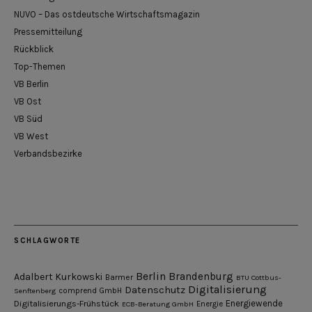
NUVO – Das ostdeutsche Wirtschaftsmagazin
Pressemitteilung
Rückblick
Top-Themen
VB Berlin
VB Ost
VB Süd
VB West
Verbandsbezirke
SCHLAGWORTE
Berlin
Brandenburg
Adalbert Kurkowski
Barmer
BTU Cottbus-
Digitalisierung
Datenschutz
Senftenberg
comprend GmbH
Digitalisierungs-Frühstück
Energiewende
ECB-Beratung GmbH
Energie