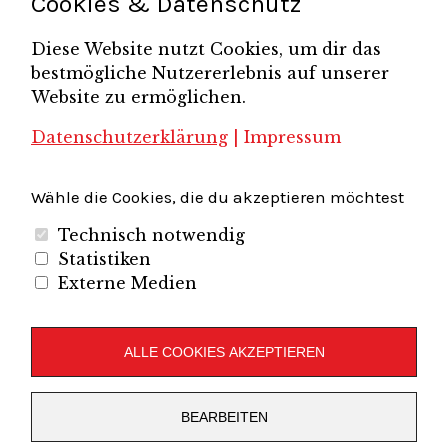
Cookies & Datenschutz
Unternehmerverband
Diese Website nutzt Cookies, um dir das
Brandenburg-Berlin e.V.
bestmögliche Nutzererlebnis auf unserer
Unternehmerverband Sachsen e.V.
Unternehmervereinigung Uckermark
Website zu ermöglichen.
Unternehmervereinigung Uckermark e.V.
VB
UV BB
UV Sachsen e.V.
Südbrandenburg
VB Westbrandenburg
Vereinigung
Datenschutzerklärung
|
Impressum
Wirtschaftshof Spandau e.V.
Volkswirtschaftlicher Dialog
Wirtschaftsinitiative
Wirtschaftsförderung Potsdam
Flughafenregion Brandenburg
Wähle die Cookies, die du akzeptieren möchtest
Technisch notwendig
Statistiken
Externe Medien
Unternehmerverband Brandenburg-Berlin e.V.
Folgen Sie uns auf
ALLE COOKIES AKZEPTIEREN
LinkedIn
Instagram
Slideshare
Youtube
RSS
BEARBEITEN
Feed