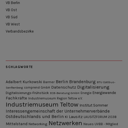
VB Berlin
VB Ost
VB Süd
VB West
Verbandsbezirke
SCHLAGWORTE
Berlin
Brandenburg
Adalbert Kurkowski
Barmer
BTU Cottbus-
Digitalisierung
Datenschutz
Senftenberg
comprend GmbH
Digitalisierungs-Frühstück
Energiewende
ECB-Beratung GmbH
Energie
Fachkräfte
Industriemuseum Region Teltow e.V.
Industriemuseum Teltow
Institut Sommer
Interessengemeinschaft der Unternehmerverbände
Ostdeutschlands und Berlin
Lausitz
KI
LAUSITZFORUM 2038
Netzwerken
Mittelstand
Networking
Neues UVBB - Mitglied