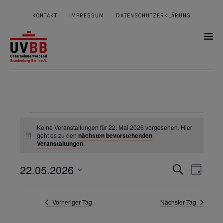
KONTAKT
IMPRESSUM
DATENSCHUTZERKLÄRUNG
Veranstaltungen
Keine Veranstaltungen für 22. Mai 2026 vorgesehen. Hier
für
geht es zu den
nächsten bevorstehenden
Hinweis
Veranstaltungen
.
22.
Mai
22.05.2026
Veranstal
Veran
Suche
Tag
2026
Ansic
Suche
Datum
wählen.
Navig
und
Vorheriger Tag
Nächster Tag
Ansichten,