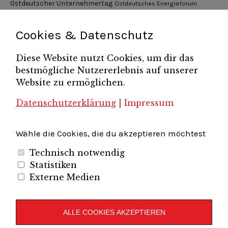
Ostdeutscher Unternehmertag
Ostdeutsches Energieforum
Pressemitteilung
Potsdamer Gespräche
RGV Unternehmerabend
Teamsitzung
Schönefelder Gewerbeverein e.V.
Strukturwandel
Cookies & Datenschutz
Unternehmerfrühstück
Unternehmerverband
Diese Website nutzt Cookies, um dir das
Brandenburg-Berlin e.V.
bestmögliche Nutzererlebnis auf unserer
Unternehmerverband Sachsen e.V.
Unternehmervereinigung Uckermark
Website zu ermöglichen.
Unternehmervereinigung Uckermark e.V.
VB
UV BB
UV Sachsen e.V.
Südbrandenburg
VB Westbrandenburg
Vereinigung
Datenschutzerklärung
|
Impressum
Wirtschaftshof Spandau e.V.
Volkswirtschaftlicher Dialog
Wirtschaftsinitiative
Wirtschaftsförderung Potsdam
Flughafenregion Brandenburg
Wähle die Cookies, die du akzeptieren möchtest
Technisch notwendig
Statistiken
Externe Medien
Unternehmerverband Brandenburg-Berlin e.V.
Folgen Sie uns auf
ALLE COOKIES AKZEPTIEREN