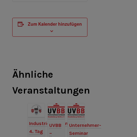
Zum Kalender hinzufügen
Ähnliche
Veranstaltungen
Industriemuseum:
UVBB
Unternehmer-
4. Tag
–
Seminar