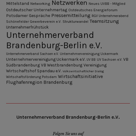
Netzwerken
Mittelstand
Networking
Neues UVBB - Mitglied
Ostdeutscher Unternehmertag
Ostdeutsches Energieforum
Pressemitteilung
Potsdamer Gespräche
RGV Unternehmerabend
Teamsitzung
Schönefelder Gewerbeverein e.V.
Strukturwandel
Unternehmerfrühstück
Unternehmerverband
Brandenburg-Berlin e.V.
Unternehmerverband Sachsen e.V.
Unternehmervereinigung Uckermark
Unternehmervereinigung Uckermark e.V.
VB
UV BB
UV Sachsen e.V.
Südbrandenburg
VB Westbrandenburg
Vereinigung
Wirtschaftshof Spandau e.V.
Volkswirtschaftlicher Dialog
Wirtschaftsinitiative
Wirtschaftsförderung Potsdam
Flughafenregion Brandenburg
Unternehmerverband Brandenburg-Berlin e.V.
Folgen Sie uns auf