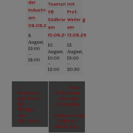
der
Teamsitzung
mit
Industriekultur
VB
Prof.
am
Südbrandenburg
Weiler
08.08.26
am
am
10.08.26
13.08.26
8.
August,
10.
13.
13:00
August,
August,
–
10:00
19:00
18:00
–
–
12:00
20:30
Veranstaltung-
«
Aus
Navigation
Seminar
Schlamm
mit Prof.
Energie
Dr.
erzeugen
Weiler
–
am
Industriemuseum
22.05.24
Teltow –
28.05.24
»