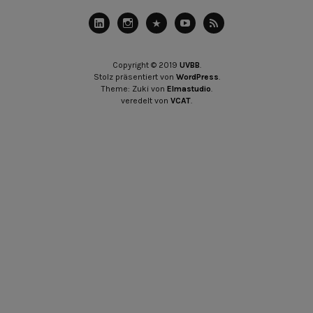
LinkedIn
Instagram
Slideshare
Youtube
RSS
Feed
Copyright © 2019
UVBB
Stolz präsentiert von
WordPress
Theme: Zuki von
Elmastudio
veredelt von
VCAT