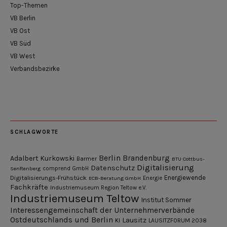
Top-Themen
VB Berlin
VB Ost
VB Süd
VB West
Verbandsbezirke
SCHLAGWORTE
Berlin
Brandenburg
Adalbert Kurkowski
Barmer
BTU Cottbus-
Digitalisierung
Datenschutz
Senftenberg
comprend GmbH
Digitalisierungs-Frühstück
Energiewende
ECB-Beratung GmbH
Energie
Fachkräfte
Industriemuseum Region Teltow e.V.
Industriemuseum Teltow
Institut Sommer
Interessengemeinschaft der Unternehmerverbände
Ostdeutschlands und Berlin
Lausitz
KI
LAUSITZFORUM 2038