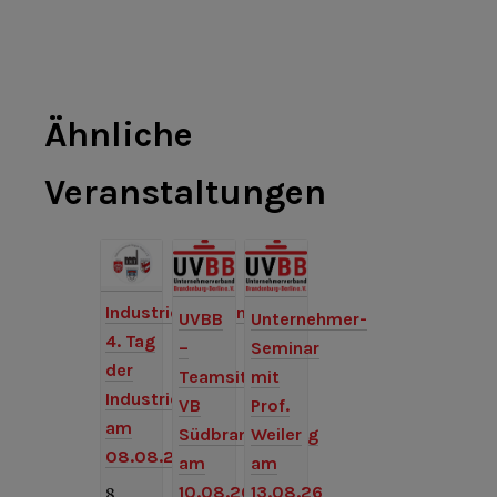
Ähnliche
Veranstaltungen
Industriemuseum:
UVBB
Unternehmer-
4. Tag
–
Seminar
der
Teamsitzung
mit
Industriekultur
VB
Prof.
am
Südbrandenburg
Weiler
08.08.26
am
am
10.08.26
13.08.26
8.