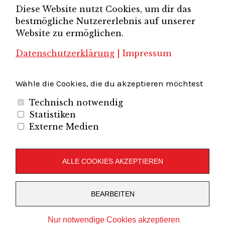
Diese Website nutzt Cookies, um dir das
Brandenburg-Berlin e.V.
bestmögliche Nutzererlebnis auf unserer
Unternehmerverband Sachsen e.V.
Unternehmervereinigung Uckermark
Website zu ermöglichen.
Unternehmervereinigung Uckermark e.V.
VB
UV BB
UV Sachsen e.V.
Südbrandenburg
VB Westbrandenburg
Vereinigung
Datenschutzerklärung
|
Impressum
Wirtschaftshof Spandau e.V.
Volkswirtschaftlicher Dialog
Wirtschaftsinitiative
Wirtschaftsförderung Potsdam
Flughafenregion Brandenburg
Wähle die Cookies, die du akzeptieren möchtest
Technisch notwendig
Statistiken
Externe Medien
Unternehmerverband Brandenburg-Berlin e.V.
Folgen Sie uns auf
ALLE COOKIES AKZEPTIEREN
LinkedIn
Instagram
Slideshare
Youtube
RSS
BEARBEITEN
Feed
Copyright © 2019
UVBB
Stolz präsentiert von
WordPress
Nur notwendige Cookies akzeptieren