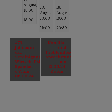
August,
10.
13.
13:00
August,
August,
–
10:00
19:00
18:00
–
–
12:00
20:30
Veranstaltung-
«
75.
Konflikt-
Navigation
Jubiläum
und
der
Problemlöser
Vereinigung
Sprechstunde
Wirtschaftshof
am
Spandau
13.06.24,
e.V. am
Zoom
»
06.06.24