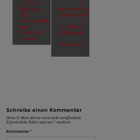
Veranstaltung-
«
UVBB –
8.
Navigation
Sitzung
Gewerbestammtisch
der
Schönefeld
Vizepräsidenten
–
am
Erlebnis
04.06.25,
Wildpark
Zoom
–
04.06.24
»
Schreibe einen Kommentar
Deine E-Mail-Adresse wird nicht veröffentlicht.
Erforderliche Felder sind mit
*
markiert
Kommentar
*