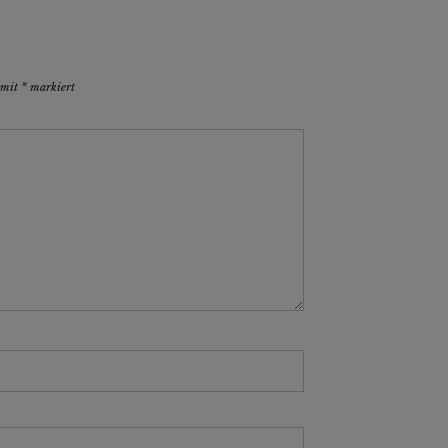
d mit
*
markiert