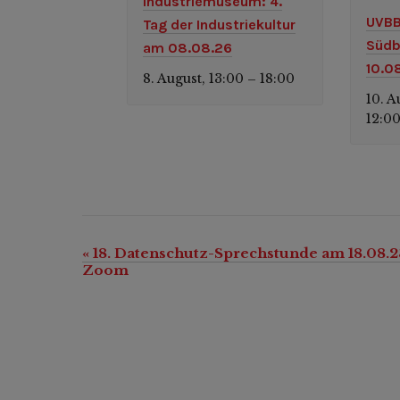
Industriemuseum: 4.
UVBB
Tag der Industriekultur
Südb
am 08.08.26
10.0
8. August, 13:00
18:00
–
10. A
12:0
«
18. Datenschutz-Sprechstunde am 18.08.2
Veranstaltung-
Zoom
Navigation