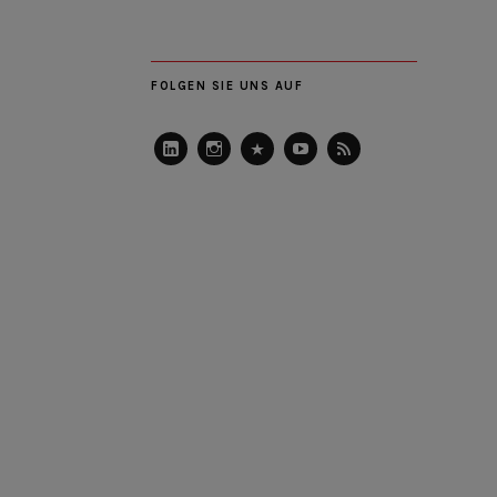
FOLGEN SIE UNS AUF
LinkedIn
Instagram
Slideshare
Youtube
RSS
Feed