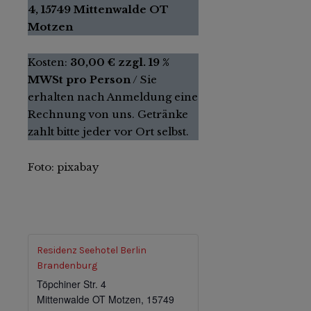
4, 15749 Mittenwalde OT
Motzen
Kosten:
30,00 € zzgl. 19 %
MWSt pro Person
/ Sie
erhalten nach Anmeldung eine
Rechnung von uns. Getränke
zahlt bitte jeder vor Ort selbst.
Foto: pixabay
Residenz Seehotel Berlin
Brandenburg
Töpchiner Str. 4
Mittenwalde OT Motzen
,
15749