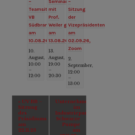
–
Seminar
–
Teamsitzung
mit
Sitzung
VB
Prof.
der
Südbrandenburg
Weiler
Vizepräsidenten
am
am
am
10.08.26
13.08.26
02.09.26,
Zoom
10.
13.
August,
August,
2.
10:00
19:00
September,
–
–
12:00
12:00
20:30
–
13:00
Veranstaltung-
«
UV BB –
Unternehmertreff
Navigation
Sitzung
im
des
Industriepark
Präsidiums
Schwarze
am
Pumpe
22.11.23
am