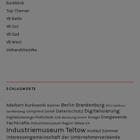
Rückblick
Top-Themen
VB Berlin
VB Ost
VB Süd
VB West
Verbandsbezirke
SCHLAGWORTE
Berlin
Brandenburg
Adalbert Kurkowski
Barmer
BTU Cottbus-
Digitalisierung
Datenschutz
Senftenberg
comprend GmbH
Digitalisierungs-Frühstück
Energiewende
ECB-Beratung GmbH
Energie
Fachkräfte
Industriemuseum Region Teltow e.V.
Industriemuseum Teltow
Institut Sommer
Interessengemeinschaft der Unternehmerverbände